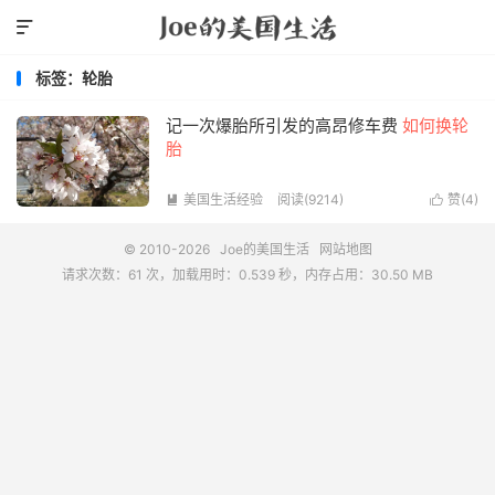

标签：轮胎
记一次爆胎所引发的高昂修车费
如何换轮
胎
美国生活经验
阅读(9214)
赞(
4
)


© 2010-2026
Joe的美国生活
网站地图
请求次数：61 次，加载用时：0.539 秒，内存占用：30.50 MB